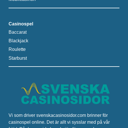
Casinospel
Baccarat
Blackjack
Roulette
Starburst
Vi som driver svenskacasinosidor.com brinner för
casinospel online. Det är allt vi sysslar med på vår