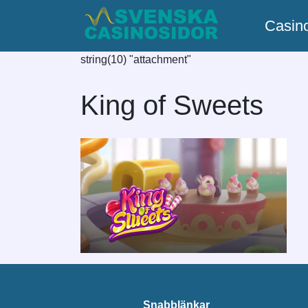
Casin
string(10) "attachment"
King of Sweets
Snabblänkar