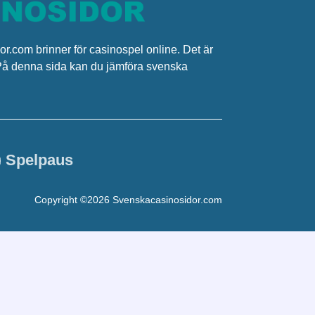
r.com brinner för casinospel online. Det är
d. På denna sida kan du jämföra svenska
Spelpaus
Copyright ©2026
Svenskacasinosidor.com