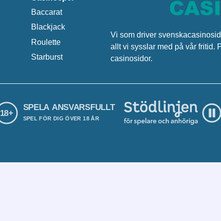
Baccarat
Blackjack
Vi som driver svenskacasinosido
Roulette
allt vi sysslar med på vår friti
Starburst
casinosidor.
SPELA ANSVARSFULLT
18+
SPEL FÖR DIG ÖVER 18 ÅR