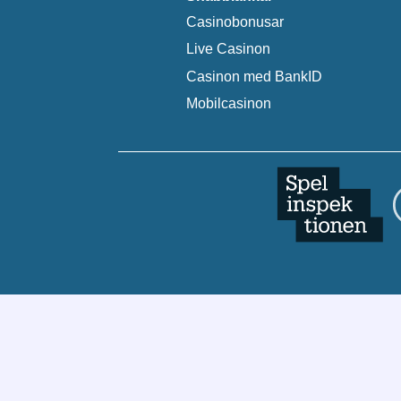
Casinobonusar
Live Casinon
Casinon med BankID
Mobilcasinon