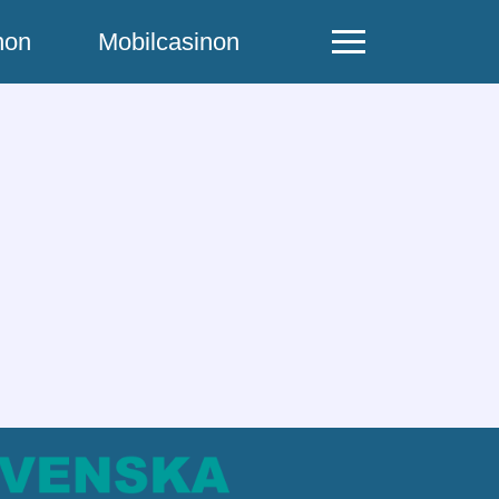
non
Mobilcasinon