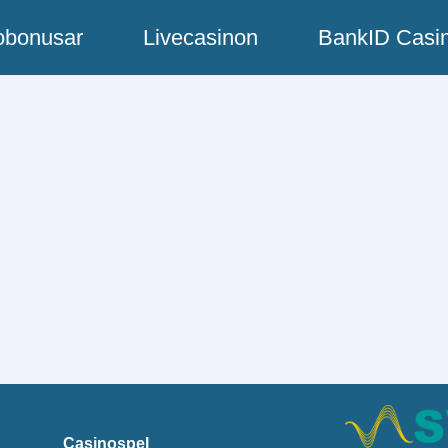
obonusar
Livecasinon
BankID Casi
Casinospel