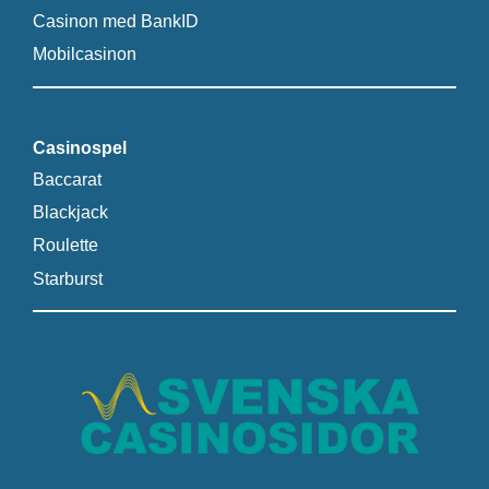
Casinon med BankID
Mobilcasinon
Casinospel
Baccarat
Blackjack
Roulette
Starburst